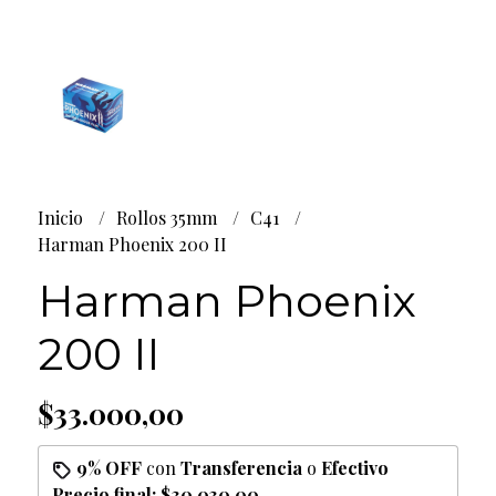
Inicio
Rollos 35mm
C41
Harman Phoenix 200 II
Harman Phoenix
200 II
$33.000,00
9% OFF
con
Transferencia
o
Efectivo
Precio final:
$30.030,00