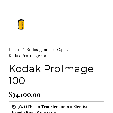
Inicio
Rollos 35mm
C41
Kodak ProImage 100
Kodak ProImage
100
$34.100,00
9% OFF
con
Transferencia
o
Efectivo
Precio final:
$31.031,00